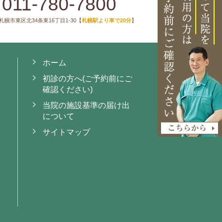
011-780-7800
札幌市東区北34条東16丁目1-30【
札幌駅より車で20分
】
ホーム
初診の方へ(ご予約前にご
確認ください)
当院の施設基準の届け出
）
について
サイトマップ