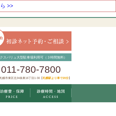
 >>
クスバリュ大型駐車場利用可（３時間無料）
011-780-7800
札幌市東区北34条東16丁目1-30【
札幌駅より車で20分
】
療メニュー
治療費・保証
診療時間・地図