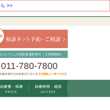
 >>
クスバリュ大型駐車場利用可（３時間無料）
011-780-7800
札幌市東区北34条東16丁目1-30【
札幌駅より車で20分
】
療メニュー
治療費・保証
診療時間・地図