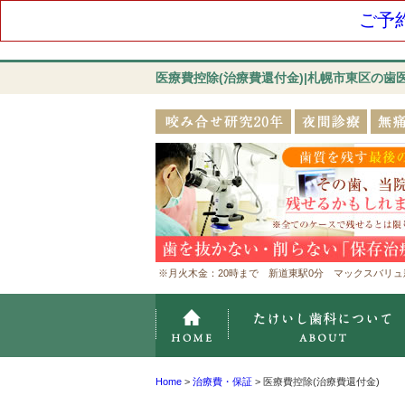
ご予
医療費控除(治療費還付金)|札幌市東区の
※月火木金：20時まで 新道東駅0分 マックスバリュ
ホーム
Home
>
治療費・保証
>
医療費控除(治療費還付金)